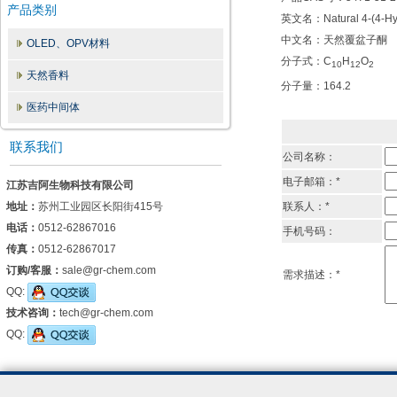
产品类别
英文名：Natural 4-(4-Hyd
中文名：天然覆盆子酮
OLED、OPV材料
分子式：C
H
O
1
0
1
2
2
天然香料
分子量：164.2
医药中间体
联系我们
公司名称：
电子邮箱：*
江苏吉阿生物科技有限公司
地址：
苏州工业园区长阳街415号
联系人：*
电话：
0512-62867016
手机号码：
传真：
0512-62867017
订购/客服：
sale@gr-chem.com
需求描述：*
QQ:
技术咨询：
tech@gr-chem.com
QQ: